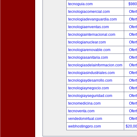
tecnoguia.com
$980
tecnologiacomercial.com
Ofer
tecnologiadevanguardia.com
Ofer
tecnologiaenventas.com
Ofer
tecnologiainternacional.com
Ofer
tecnologianuclear.com
Ofer
tecnologiarenovable.com
Ofer
tecnologiasanitaria.com
Ofer
tecnologiasdelainformacion.com
Ofer
tecnologiasindustriales.com
Ofer
tecnologiaydesarrollo.com
Ofer
tecnologiaynegocio.com
Ofer
tecnologiayseguridad.com
Ofer
tecnomedicina.com
Ofer
tecnoventa.com
Ofer
vendedorvirtual.com
Ofer
webhostingpro.com
$20,0