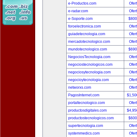
e-Productos.com
Ofer
e-radar.com
Ofer
e-Soporte.com
$800
foroelectronica.com
Ofer
guiadetecnologia.com
Ofer
mercadotecnologico.com
Ofer
mundotecnologico.com
$690
NegociosTecnologia.com
Ofer
negociostecnologicos.com
Ofer
negociosytecnologia.com
Ofer
negocioytecnologia.com
Ofer
networxs.com
Ofer
PagosInternet.com
$1,50
portaltecnologico.com
Ofer
productosdigitales.com
$4,95
productostecnologicos.com
$600
supertecnologia.com
Ofer
systemmedics.com
Ofer