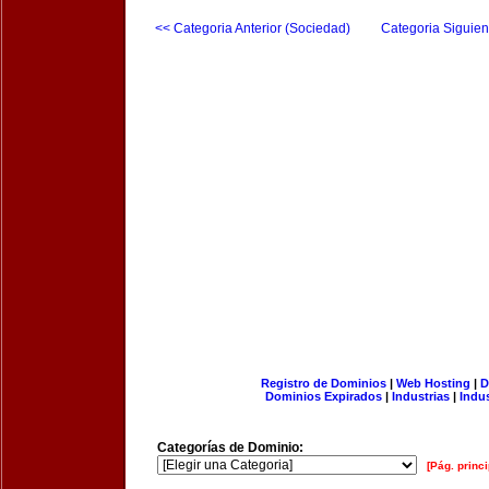
<< Categoria Anterior (Sociedad)
Categoria Siguien
Registro de Dominios
|
Web Hosting
|
D
Dominios Expirados
|
Industrias
|
Indu
Categorías de Dominio:
[Pág. princi