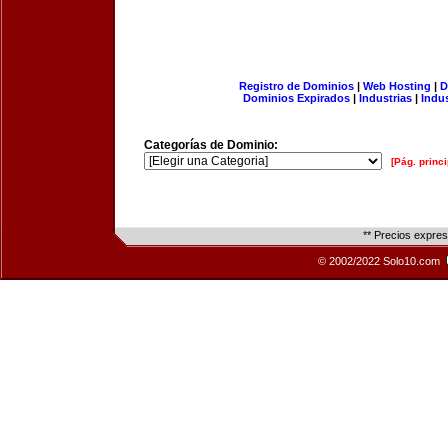
Registro de Dominios
|
Web Hosting
|
D
Dominios Expirados
|
Industrias
|
Indu
Categorías de Dominio:
[Pág. princi
** Precios expre
© 2002/2022 Solo10.com