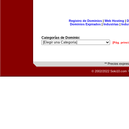
Registro de Dominios
|
Web Hosting
|
D
Dominios Expirados
|
Industrias
|
Indu
Categorías de Dominio:
[Pág. princi
** Precios expre
© 2002/2022 Solo10.com