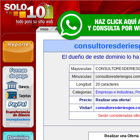
consultoresderie
El dueño de este dominio lo ha
Mayusculas:
CONSULTORESDERIES
Minusculas:
consultoresderiesgos.co
Longitud:
20 caracteres
Categorias:
Empresas e Industrias
,
Pr
Precio:
Realizar una oferta!
Visitar!
consultoresderiesgos.c
Serán consideradas ofer
Realizar una Oferta