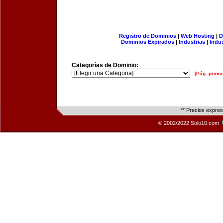
Registro de Dominios
|
Web Hosting
|
D
Dominios Expirados
|
Industrias
|
Indu
Categorías de Dominio:
[Pág. princi
** Precios expre
© 2002/2022 Solo10.com