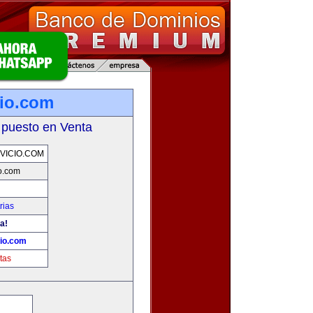
io.com
 puesto en Venta
VICIO.COM
o.com
rias
a!
io.com
tas