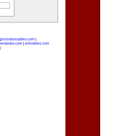
gociosbursatiles.com
|
vendedor.com
|
enhoteles.com
|