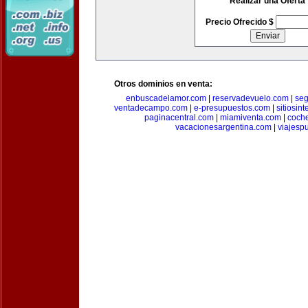
Realizar una Oferta
Precio Ofrecido $
Otros dominios en venta:
enbuscadelamor.com
|
reservadevuelo.com
|
se
ventadecampo.com
|
e-presupuestos.com
|
sitiosin
paginacentral.com
|
miamiventa.com
|
coch
vacacionesargentina.com
|
viajesp