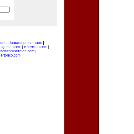
guridadparaempresas.com
|
teligentes.com
|
cibercitas.com
|
esdecompeticion.com
|
uertorico.com
|