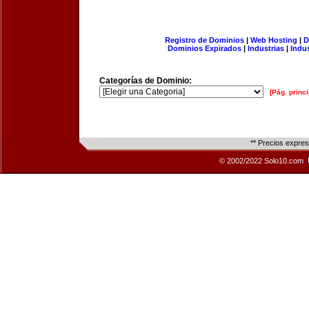
Registro de Dominios
|
Web Hosting
|
D
Dominios Expirados
|
Industrias
|
Indu
Categorías de Dominio:
[Pág. princi
** Precios expre
© 2002/2022 Solo10.com