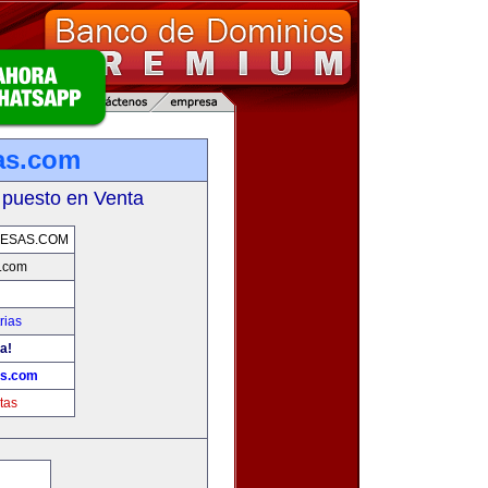
as.com
 puesto en Venta
ESAS.COM
.com
rias
a!
as.com
tas