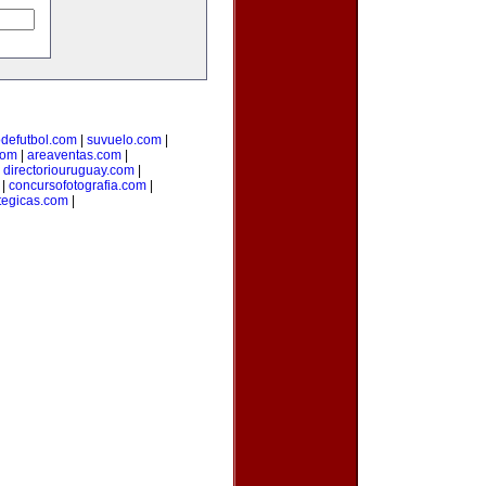
odefutbol.com
|
suvuelo.com
|
com
|
areaventas.com
|
|
directoriouruguay.com
|
|
concursofotografia.com
|
tegicas.com
|