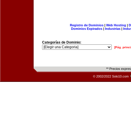
Registro de Dominios
|
Web Hosting
|
D
Dominios Expirados
|
Industrias
|
Indu
Categorías de Dominio:
[Pág. princi
** Precios expre
© 2002/2022 Solo10.com