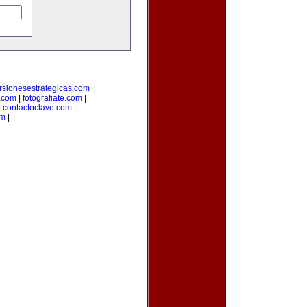
rsionesestrategicas.com
|
.com
|
fotografiate.com
|
|
contactoclave.com
|
om
|