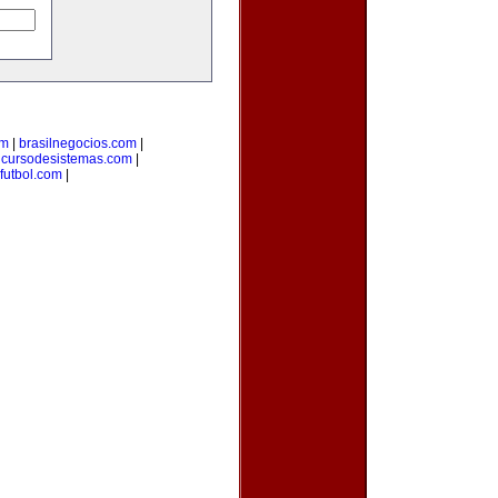
om
|
brasilnegocios.com
|
|
cursodesistemas.com
|
futbol.com
|