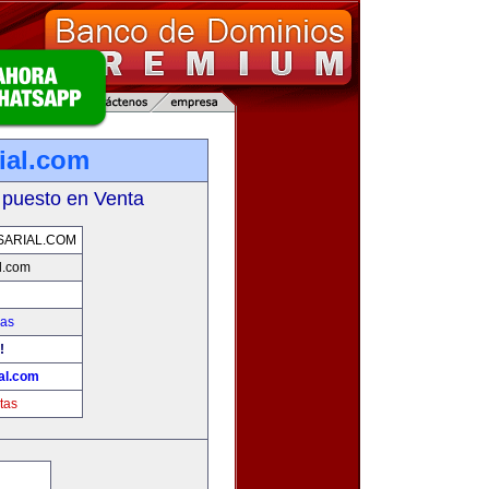
ial.com
 puesto en Venta
ARIAL.COM
l.com
ias
!
al.com
tas