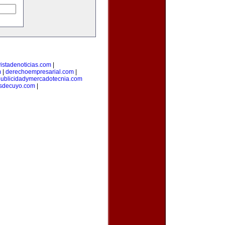
vistadenoticias.com
|
m
|
derechoempresarial.com
|
publicidadymercadotecnia.com
osdecuyo.com
|