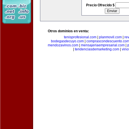
Precio Ofrecido $
Otros dominios en venta:
tenisprofesional.com
|
planmovil.com
|
re
bodegasdecuyo.com
|
comprascondescuento.co
mendozavinos.com
|
mensajeriaempresarial.com
|
|
tendenciasdemarketing.com
|
vin