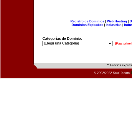
Registro de Dominios
|
Web Hosting
|
D
Dominios Expirados
|
Industrias
|
Indu
Categorías de Dominio:
[Pág. princi
** Precios expre
© 2002/2022 Solo10.com