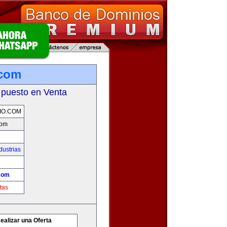
.com
 puesto en Venta
IO.COM
com
dustrias
com
tas
ealizar una Oferta