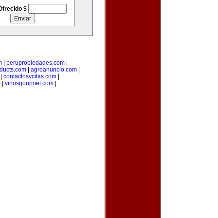
Ofrecido $
m
|
perupropiedades.com
|
ducts.com
|
agroanuncio.com
|
|
contactosycitas.com
|
m
|
vinosgourmet.com
|