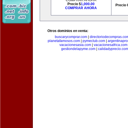
COMPRAR AHORA
Precio $
1,000.00
Precio 
COMPRAR AHORA
Otros dominios en venta:
buscarycomprar.com
|
directoriodecompras.co
planetafamosos.com
|
pymeclub.com
|
argentinapro
vacacionesasia.com
|
vacacionesafrica.com
gestiondelapyme.com
|
calidadyprecio.co