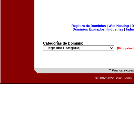
Registro de Dominios
|
Web Hosting
|
D
Dominios Expirados
|
Industrias
|
Indu
Categorías de Dominio:
[Pág. princi
** Precios expre
© 2002/2022 Solo10.com