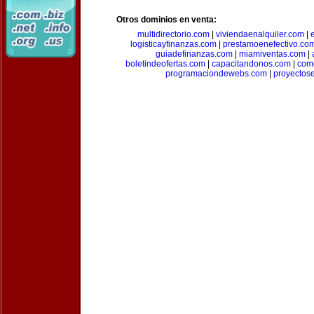
Otros dominios en venta:
multidirectorio.com
|
viviendaenalquiler.com
|
logisticayfinanzas.com
|
prestamoenefectivo.co
guiadefinanzas.com
|
miamiventas.com
|
boletindeofertas.com
|
capacitandonos.com
|
come
programaciondewebs.com
|
proyectos