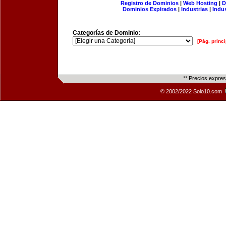
Registro de Dominios
|
Web Hosting
|
D
Dominios Expirados
|
Industrias
|
Indu
Categorías de Dominio:
[Pág. princi
** Precios expre
© 2002/2022 Solo10.com