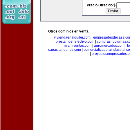
Precio Ofrecido $
Otros dominios en venta:
viviendaenalquiler.com
|
empresadesdecasa.co
prestamoenefectivo.com
|
comprasnocturnas.
miamiventas.com
|
agromercados.com
|
b
capacitandonos.com
|
comercializadoraindustrial.c
|
proyectosempresarios.