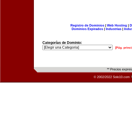
Registro de Dominios
|
Web Hosting
|
D
Dominios Expirados
|
Industrias
|
Indu
Categorías de Dominio:
[Pág. princi
** Precios expre
© 2002/2022 Solo10.com