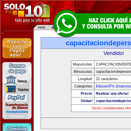
capacitaciondeper
Vendido!
Mayusculas:
CAPACITACIONDEP
Minusculas:
capacitaciondeperso
Longitud:
22 caracteres
Categorias:
EducaciÃ³n
,
Empresas
Precio:
Realizar una oferta!
Visitar!
capacitaciondepers
Serán consideradas ofer