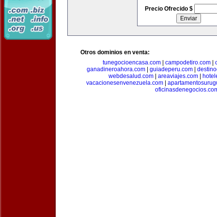
Precio Ofrecido $
Otros dominios en venta:
tunegocioencasa.com
|
campodetiro.com
|
ganadineroahora.com
|
guiadeperu.com
|
destin
webdesalud.com
|
areaviajes.com
|
hote
vacacionesenvenezuela.com
|
apartamentosurug
oficinasdenegocios.co