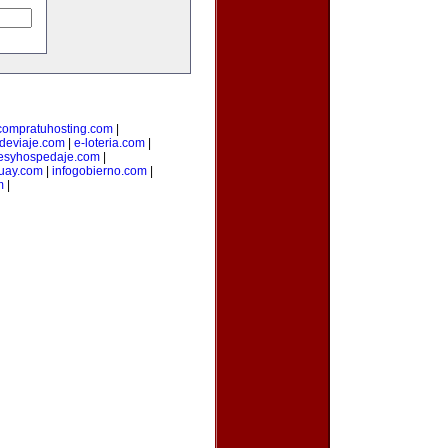
compratuhosting.com
|
odeviaje.com
|
e-loteria.com
|
lesyhospedaje.com
|
uay.com
|
infogobierno.com
|
m
|