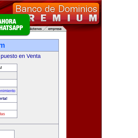
om
 puesto en Venta
M
enimiento
erta!
tas