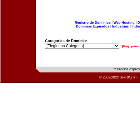
Registro de Dominios
|
Web Hosting
|
D
Dominios Expirados
|
Industrias
|
Indu
Categorías de Dominio:
[Pág. princi
** Precios expre
© 2002/2022 Solo10.com