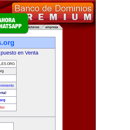
s.org
 puesto en Venta
LES.ORG
org
enimiento
rta!
org
tas