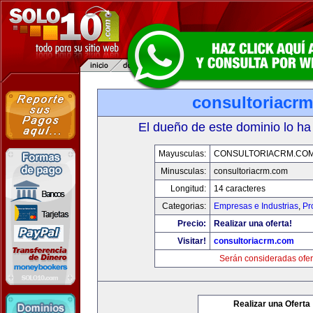
consultoriacr
El dueño de este dominio lo ha
Mayusculas:
CONSULTORIACRM.CO
Minusculas:
consultoriacrm.com
Longitud:
14 caracteres
Categorias:
Empresas e Industrias
,
Pr
Precio:
Realizar una oferta!
Visitar!
consultoriacrm.com
Serán consideradas ofer
Realizar una Oferta