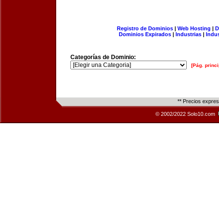
Registro de Dominios
|
Web Hosting
|
D
Dominios Expirados
|
Industrias
|
Indu
Categorías de Dominio:
[Pág. princi
** Precios expre
© 2002/2022 Solo10.com