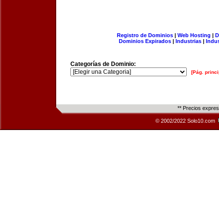
Registro de Dominios
|
Web Hosting
|
D
Dominios Expirados
|
Industrias
|
Indu
Categorías de Dominio:
[Pág. princi
** Precios expre
© 2002/2022 Solo10.com